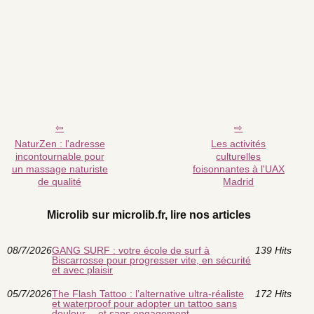
NaturZen : l'adresse
Les activités
incontournable pour
culturelles
un massage naturiste
foisonnantes à l'UAX
de qualité
Madrid
Microlib sur microlib.fr, lire nos articles
08/7/2026
GANG SURF : votre école de surf à
139 Hits
Biscarrosse pour progresser vite, en sécurité
et avec plaisir
05/7/2026
The Flash Tattoo : l’alternative ultra-réaliste
172 Hits
et waterproof pour adopter un tattoo sans
douleur… et sans engagement