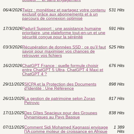
06/4/2026
Twizz : monétisez et partagez votre contenu
531 Hits
exclusif grâce aux abonnements et à un
parcours de connexion optimisé
17/3/2026
Paduril Support : une assistance humaine
591 Hits
prioritaire, une plateforme tout-en-un et une
sécurité conçue pour la sérénité
03/3/2026
Récupération de données SSD : ce qu’il faut
525 Hits
savoir pour maximiser vos chances de
retrouver vos fichiers
16/2/2026
ChatGPT France : quelle formule choisir
676 Hits
entre ChatGPT 5 Ultra, ChatGPT 4 Maxi et
ChatGPT 4 ?
29/11/2025
SICPA et la Protection des Documents
898 Hits
d'Identité : Une Référence
26/11/2025
La gestion de patrimoine selon Zoran
817 Hits
Petrovic
17/11/2025
Des Gîtes Spacieux pour des Groupes
838 Hits
Dynamiques au Pays Basque
07/11/2025
Comment Sidi Mohamed Kagnassi envisage
1 389
l'IA comme moteur de croissance en Afrique
Hits