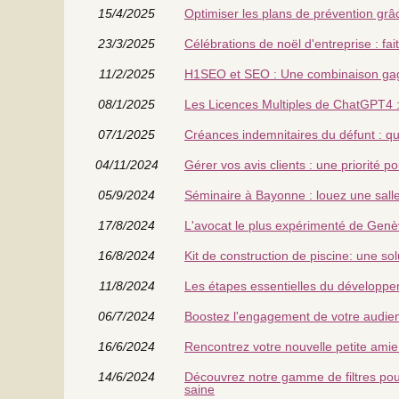
15/4/2025
Optimiser les plans de prévention grâc
23/3/2025
Célébrations de noël d'entreprise : fa
11/2/2025
H1SEO et SEO : Une combinaison gagn
08/1/2025
Les Licences Multiples de ChatGPT4 
07/1/2025
Créances indemnitaires du défunt : quote-
04/11/2024
Gérer vos avis clients : une priorité p
05/9/2024
Séminaire à Bayonne : louez une sall
17/8/2024
L'avocat le plus expérimenté de Genèv
16/8/2024
Kit de construction de piscine: une so
11/8/2024
Les étapes essentielles du développe
06/7/2024
Boostez l'engagement de votre audie
16/6/2024
Rencontrez votre nouvelle petite amie vi
14/6/2024
Découvrez notre gamme de filtres pour
saine