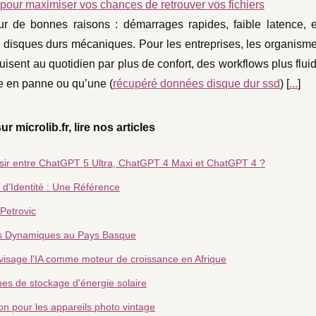
 pour maximiser vos chances de retrouver vos fichiers
r de bonnes raisons : démarrages rapides, faible latence, e
es disques durs mécaniques. Pour les entreprises, les organism
duisent au quotidien par plus de confort, des workflows plus flui
e en panne ou qu’une (
récupéré données disque dur ssd
) [
...
]
ur microlib.fr, lire nos articles
isir entre ChatGPT 5 Ultra, ChatGPT 4 Maxi et ChatGPT 4 ?
 d'Identité : Une Référence
Petrovic
es Dynamiques au Pays Basque
sage l'IA comme moteur de croissance en Afrique
es de stockage d'énergie solaire
on pour les appareils photo vintage