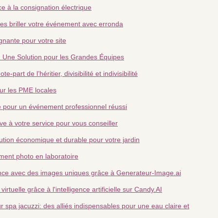
e à la consignation électrique
ites briller votre événement avec erronda
ante pour votre site
: Une Solution pour les Grandes Équipes
part de l’héritier, divisibilité et indivisibilité
our les PME locales
e pour un événement professionnel réussi
e à votre service pour vous conseiller
lution économique et durable pour votre jardin
ment photo en laboratoire
nce avec des images uniques grâce à Generateur-Image.ai
rtuelle grâce à l'intelligence artificielle sur Candy.AI
 spa jacuzzi: des alliés indispensables pour une eau claire et