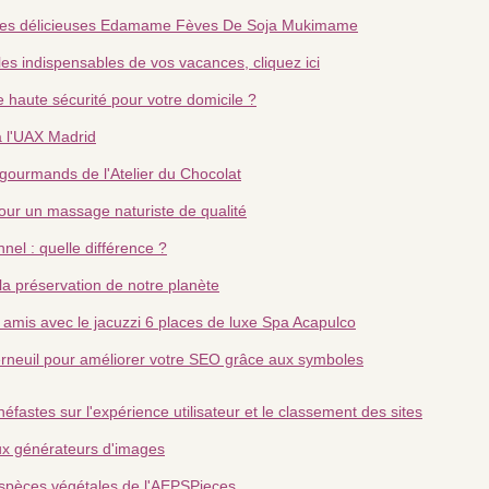
 ses délicieuses Edamame Fèves De Soja Mukimame
les indispensables de vos vacances, cliquez ici
e haute sécurité pour votre domicile ?
 à l'UAX Madrid
gourmands de l'Atelier du Chocolat
our un massage naturiste de qualité
nel : quelle différence ?
 la préservation de notre planète
 amis avec le jacuzzi 6 places de luxe Spa Acapulco
rneuil pour améliorer votre SEO grâce aux symboles
fastes sur l'expérience utilisateur et le classement des sites
e aux générateurs d'images
espèces végétales de l'AEPSPieces