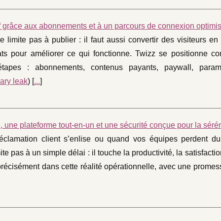
if grâce aux abonnements et à un parcours de connexion optimi
limite pas à publier : il faut aussi convertir des visiteurs e
ltats pour améliorer ce qui fonctionne. Twizz se positionne 
 étapes : abonnements, contenus payants, paywall, para
ary leak
) [
...
]
, une plateforme tout-en-un et une sécurité conçue pour la sérén
réclamation client s’enlise ou quand vos équipes perdent d
e pas à un simple délai : il touche la productivité, la satisfaction
t précisément dans cette réalité opérationnelle, avec une promess