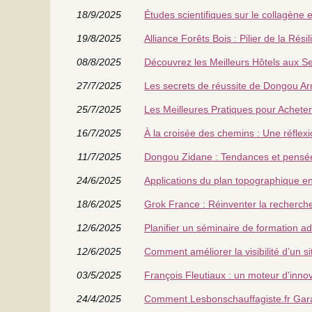
18/9/2025
Études scientifiques sur le collagène e
19/8/2025
Alliance Forêts Bois : Pilier de la Rés
08/8/2025
Découvrez les Meilleurs Hôtels aux Se
27/7/2025
Les secrets de réussite de Dongou Arm
25/7/2025
Les Meilleures Pratiques pour Achete
16/7/2025
À la croisée des chemins : Une réflex
11/7/2025
Dongou Zidane : Tendances et pensée
24/6/2025
Applications du plan topographique en 
18/6/2025
Grok France : Réinventer la recherche ju
12/6/2025
Planifier un séminaire de formation a
12/6/2025
Comment améliorer la visibilité d’un s
03/5/2025
François Fleutiaux : un moteur d'inno
24/4/2025
Comment Lesbonschauffagiste.fr Gara