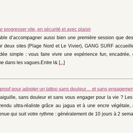
progresser vite, en sécurité et avec plaisir
ble d’accompagner aussi bien une première session que des 
ur deux sites (Plage Nord et Le Vivier), GANG SURF accueille
dée simple : vous faire vivre une expérience fun, encadrée, e
e dans les vagues.Entre l& [
...
]
aterproof pour adopter un tattoo sans douleur… et sans engagemen
s aiguille, sans douleur et sans vous engager pour la vie ? Le
endu ultra-réaliste grâce au jagua et à une encre végétale,
enue qui suit votre rythme : généralement de 10 jours à 2 sema