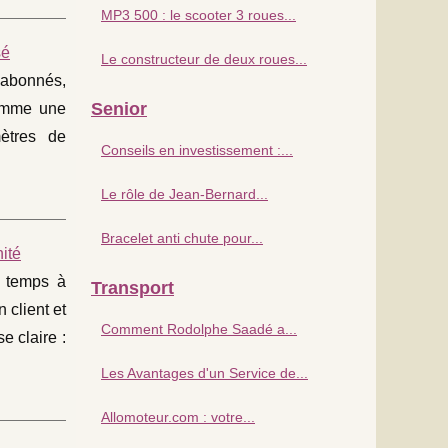
MP3 500 : le scooter 3 roues...
sé
Le constructeur de deux roues...
n abonnés,
Senior
comme une
mètres de
Conseils en investissement :...
Le rôle de Jean-Bernard...
Bracelet anti chute pour...
ité
u temps à
Transport
 client et
Comment Rodolphe Saadé a...
e claire :
Les Avantages d'un Service de...
Allomoteur.com : votre...