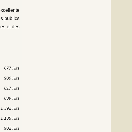
xcellente
es publics
des et des
677 Hits
900 Hits
817 Hits
839 Hits
1 392 Hits
1 135 Hits
902 Hits