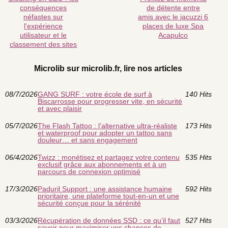
conséquences
de détente entre
néfastes sur
amis avec le jacuzzi 6
l'expérience
places de luxe Spa
utilisateur et le
Acapulco
classement des sites
Microlib sur microlib.fr, lire nos articles
08/7/2026
GANG SURF : votre école de surf à
140 Hits
Biscarrosse pour progresser vite, en sécurité
et avec plaisir
05/7/2026
The Flash Tattoo : l’alternative ultra-réaliste
173 Hits
et waterproof pour adopter un tattoo sans
douleur… et sans engagement
06/4/2026
Twizz : monétisez et partagez votre contenu
535 Hits
exclusif grâce aux abonnements et à un
parcours de connexion optimisé
17/3/2026
Paduril Support : une assistance humaine
592 Hits
prioritaire, une plateforme tout-en-un et une
sécurité conçue pour la sérénité
03/3/2026
Récupération de données SSD : ce qu’il faut
527 Hits
savoir pour maximiser vos chances de