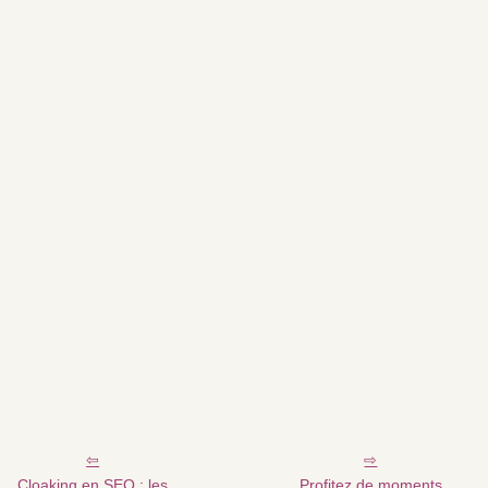
Cloaking en SEO : les
Profitez de moments