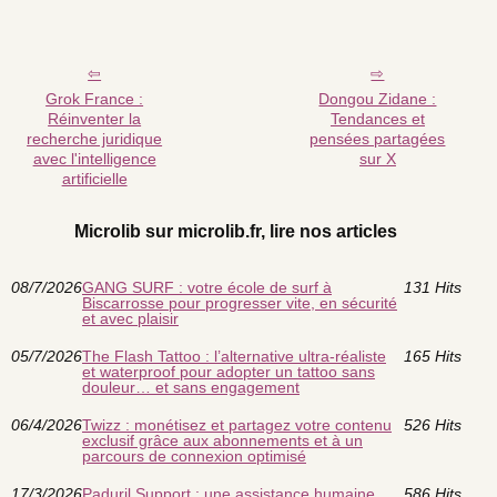
Grok France :
Dongou Zidane :
Réinventer la
Tendances et
recherche juridique
pensées partagées
avec l'intelligence
sur X
artificielle
Microlib sur microlib.fr, lire nos articles
08/7/2026
GANG SURF : votre école de surf à
131 Hits
Biscarrosse pour progresser vite, en sécurité
et avec plaisir
05/7/2026
The Flash Tattoo : l’alternative ultra-réaliste
165 Hits
et waterproof pour adopter un tattoo sans
douleur… et sans engagement
06/4/2026
Twizz : monétisez et partagez votre contenu
526 Hits
exclusif grâce aux abonnements et à un
parcours de connexion optimisé
17/3/2026
Paduril Support : une assistance humaine
586 Hits