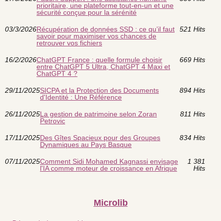
prioritaire, une plateforme tout-en-un et une
sécurité conçue pour la sérénité
03/3/2026
Récupération de données SSD : ce qu’il faut
521 Hits
savoir pour maximiser vos chances de
retrouver vos fichiers
16/2/2026
ChatGPT France : quelle formule choisir
669 Hits
entre ChatGPT 5 Ultra, ChatGPT 4 Maxi et
ChatGPT 4 ?
29/11/2025
SICPA et la Protection des Documents
894 Hits
d'Identité : Une Référence
26/11/2025
La gestion de patrimoine selon Zoran
811 Hits
Petrovic
17/11/2025
Des Gîtes Spacieux pour des Groupes
834 Hits
Dynamiques au Pays Basque
07/11/2025
Comment Sidi Mohamed Kagnassi envisage
1 381
l'IA comme moteur de croissance en Afrique
Hits
Microlib