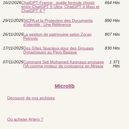
16/2/2026
ChatGPT France : quelle formule choisir
664 Hits
entre ChatGPT 5 Ultra, ChatGPT 4 Maxi et
ChatGPT 4 ?
29/11/2025
SICPA et la Protection des Documents
890 Hits
d'Identité : Une Référence
26/11/2025
La gestion de patrimoine selon Zoran
807 Hits
Petrovic
17/11/2025
Des Gîtes Spacieux pour des Groupes
830 Hits
Dynamiques au Pays Basque
07/11/2025
Comment Sidi Mohamed Kagnassi envisage
1 371
l'IA comme moteur de croissance en Afrique
Hits
Microlib
Découvrir de nos archives
Où acheter Artero ?