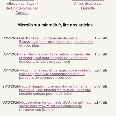
réflexion sur l'avenir
Armel Silvere sur
de Pointe-Noire par
LinkedIn
Dongou
Microlib sur microlib.fr, lire nos articles
08/7/2026
GANG SURF : votre école de surf à
122 Hits
Biscarrosse pour progresser vite, en sécurité
et avec plaisir
05/7/2026
The Flash Tattoo : l’alternative ultra-réaliste
157 Hits
et waterproof pour adopter un tattoo sans
douleur… et sans engagement
06/4/2026
Twizz : monétisez et partagez votre contenu
520 Hits
exclusif grâce aux abonnements et à un
parcours de connexion optimisé
17/3/2026
Paduril Support : une assistance humaine
578 Hits
prioritaire, une plateforme tout-en-un et une
sécurité conçue pour la sérénité
03/3/2026
Récupération de données SSD : ce qu’il faut
517 Hits
savoir pour maximiser vos chances de
retrouver vos fichiers