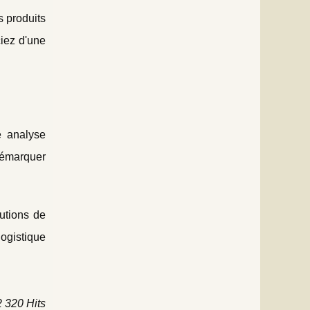
s produits
ciez d'une
e analyse
 démarquer
utions de
ogistique
2 320 Hits