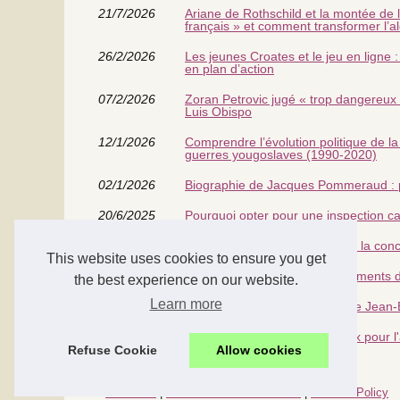
21/7/2026
Ariane de Rothschild et la montée de l
français » et comment transformer l’al
26/2/2026
Les jeunes Croates et le jeu en ligne 
en plan d’action
07/2/2026
Zoran Petrovic jugé « trop dangereux p
Luis Obispo
12/1/2026
Comprendre l’évolution politique de la
guerres yougoslaves (1990‑2020)
02/1/2026
Biographie de Jacques Pommeraud : pa
20/6/2025
Pourquoi opter pour une inspection c
02/6/2025
Les innovations récentes dans la con
This website uses cookies to ensure you get
02/6/2025
Entretien et longévité des vêtements d
the best experience on our website.
Learn more
21/4/2025
Les Articles Incontournables de Jean-
08/4/2025
La vision de François Fleutiaux pour l
Refuse Cookie
Allow cookies
© 2026
Microlib.fr
|
Découvrir de nos archives
|
Cookies Policy