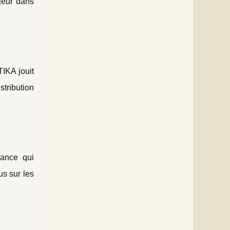
jeur dans
IKA jouit
stribution
iance qui
us sur les