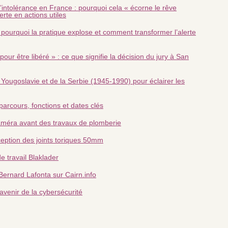
’intolérance en France : pourquoi cela « écorne le rêve
erte en actions utiles
: pourquoi la pratique explose et comment transformer l’alerte
our être libéré » : ce que signifie la décision du jury à San
 Yougoslavie et de la Serbie (1945‑1990) pour éclairer les
rcours, fonctions et dates clés
améra avant des travaux de plomberie
ception des joints toriques 50mm
e travail Blaklader
Bernard Lafonta sur Cairn.info
'avenir de la cybersécurité