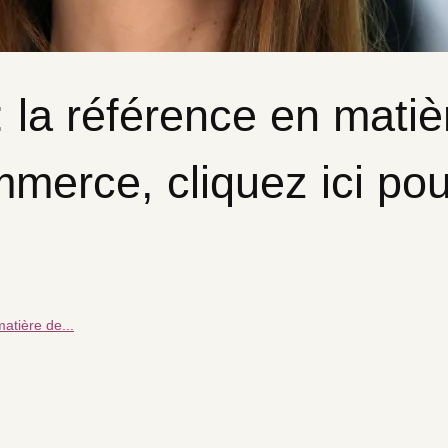
a référence en matiè
mmerce, cliquez ici pou
atière de...