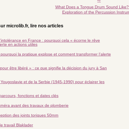
What Does a Tongue Drum Sound Like? 
Exploration of the Percussion Instru
ur microlib.fr, lire nos articles
’intolérance en France : pourquoi cela « écorne le rêve
erte en actions utiles
: pourquoi la pratique explose et comment transformer l’alerte
our être libéré » : ce que signifie la décision du jury à San
 Yougoslavie et de la Serbie (1945‑1990) pour éclairer les
rcours, fonctions et dates clés
améra avant des travaux de plomberie
ception des joints toriques 50mm
e travail Blaklader