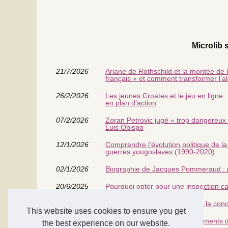
Microlib s
21/7/2026
Ariane de Rothschild et la montée de l
français » et comment transformer l’al
26/2/2026
Les jeunes Croates et le jeu en ligne 
en plan d’action
07/2/2026
Zoran Petrovic jugé « trop dangereux p
Luis Obispo
12/1/2026
Comprendre l’évolution politique de la
guerres yougoslaves (1990‑2020)
02/1/2026
Biographie de Jacques Pommeraud : pa
20/6/2025
Pourquoi opter pour une inspection c
02/6/2025
Les innovations récentes dans la con
This website uses cookies to ensure you get
02/6/2025
Entretien et longévité des vêtements d
the best experience on our website.