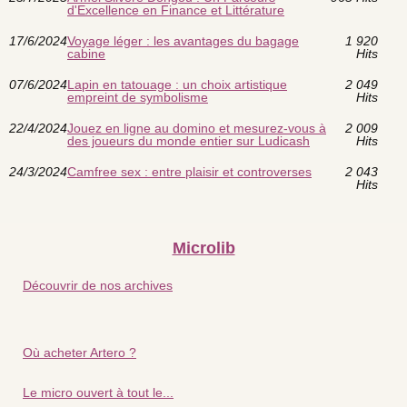
d'Excellence en Finance et Littérature
17/6/2024
Voyage léger : les avantages du bagage
1 920
cabine
Hits
07/6/2024
Lapin en tatouage : un choix artistique
2 049
empreint de symbolisme
Hits
22/4/2024
Jouez en ligne au domino et mesurez-vous à
2 009
des joueurs du monde entier sur Ludicash
Hits
24/3/2024
Camfree sex : entre plaisir et controverses
2 043
Hits
Microlib
Découvrir de nos archives
Où acheter Artero ?
Le micro ouvert à tout le...