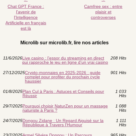
Chat GPT France :
Camfree sex : entre
l'avenir de
plaisir et
l'Intelligence
controverses
Artificielle en français
est là
Microlib sur microlib.fr, lire nos articles
11/6/2026
Live casino : l’essor du streaming en direct
208 Hits
qui rapproche le jeu en ligne d’un vrai casino
27/12/2025
Crypto-monnaies en 2025-2026 : guide
901 Hits
complet pour profiter du prochain cycle
haussier
01/8/2025
Plan Cul à Paris : Astuces et Conseils pour
1 033
Réussir
Hits
29/7/2025
Pourquoi choisir NaturZen pour un massage
1 088
naturiste à Paris ?
Hits
24/7/2025
Dongou Zidane : Un Regard Aiguisé sur la
1 111
République à Travers l'Humour
Hits
23/7/2025
Armel Silvère Dongou : Un Parcours
965 Hits