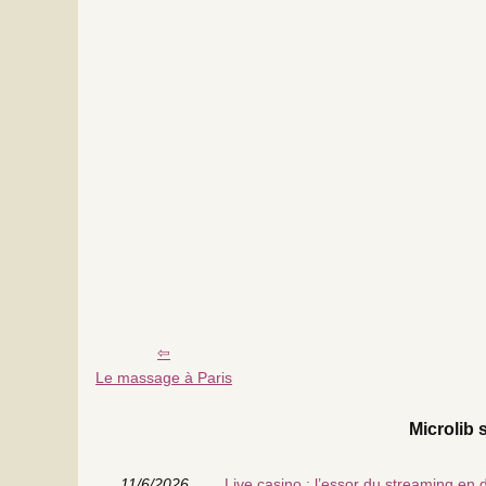
Le massage à Paris
Microlib s
11/6/2026
Live casino : l’essor du streaming en d