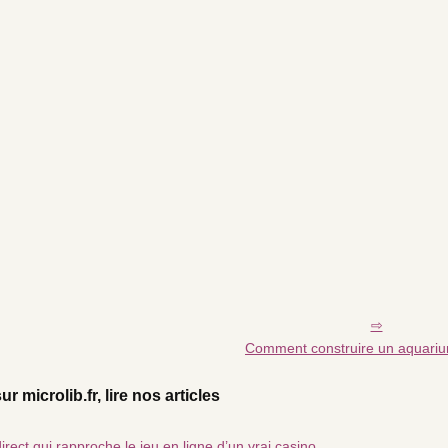
Comment construire un aquarium
ur microlib.fr, lire nos articles
irect qui rapproche le jeu en ligne d’un vrai casino