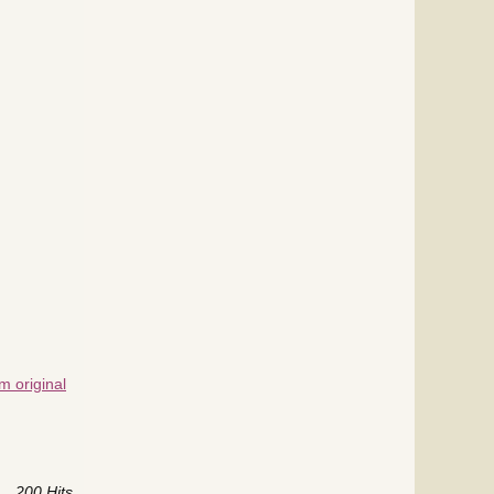
 original
200 Hits